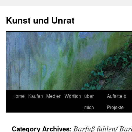
Skip
to
Kunst und Unrat
content
Home
Kaufen
Medien
Wörtlich
über
Auftritte &
mich
Projekte
Barfuß fühlen/ Barb
Category Archives: