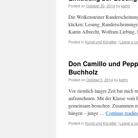
Posted on
October 20, 2014
by
katrin
Die Wolkensteiner Randerscheinungen
klicken: Lesung_Randerscheinunge
Katrin Albrecht, Wolfram Liebing
Posted in
Kunst und Künstler
|
Leave a c
Don Camillo und Pepp
Buchholz
Posted on
October 5, 2014
by
katrin
Vor ziemlich langer Zeit bat mich
aufzunehmen. Mit der Klasse vom Fa
gemeinsam besuchen. Zusammen mit
hängen – junge …
Continue readi
Posted in
Kunst und Künstler
|
Leave a c