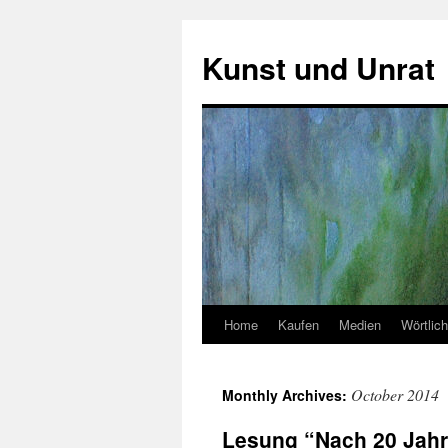
Skip
to
Kunst und Unrat
content
Home
Kaufen
Medien
Wörtlich
October 2014
Monthly Archives:
Lesung “Nach 20 Jahr