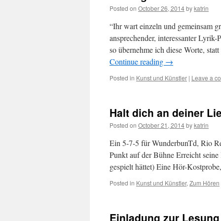
Posted on
October 26, 2014
by
katrin
“Ihr wart einzeln und gemeinsam gr
ansprechender, interessanter Lyrik-
so übernehme ich diese Worte, statt
Continue reading
→
Posted in
Kunst und Künstler
|
Leave a c
Halt dich an deiner Li
Posted on
October 21, 2014
by
katrin
Ein 5-7-5 für WunderbunTd, Rio Re
Punkt auf der Bühne Erreicht seine 
gespielt hättet) Eine Hör-Kostprobe
Posted in
Kunst und Künstler
,
Zum Hören
Einladung zur Lesung