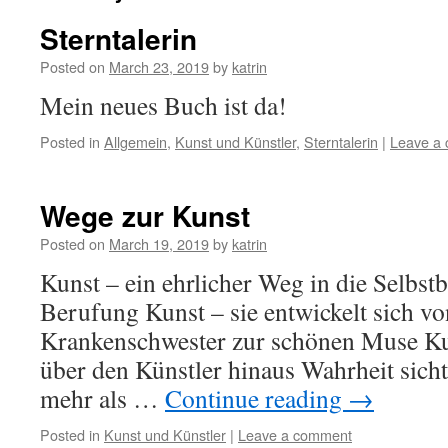
Sterntalerin
Posted on
March 23, 2019
by
katrin
Mein neues Buch ist da!
Posted in
Allgemein
,
Kunst und Künstler
,
Sterntalerin
|
Leave a
Wege zur Kunst
Posted on
March 19, 2019
by
katrin
Kunst – ein ehrlicher Weg in die Selbst
Berufung Kunst – sie entwickelt sich vo
Krankenschwester zur schönen Muse Kun
über den Künstler hinaus Wahrheit sicht
mehr als …
Continue reading
→
Posted in
Kunst und Künstler
|
Leave a comment