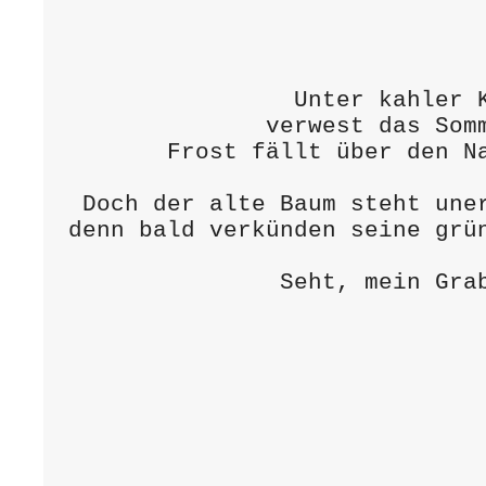
                              
                Unter kahler K
              verwest das Somm
       Frost fällt über den Na
 Doch der alte Baum steht uner
denn bald verkünden seine grün
               Seht, mein Grab
                             
                              
                              
                             