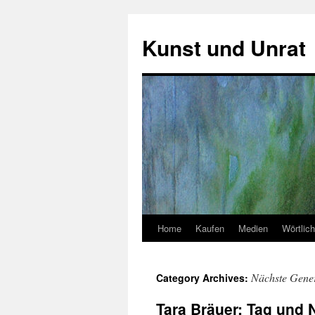
Skip
to
Kunst und Unrat
content
Home
Kaufen
Medien
Wörtlich
Nächste Gene
Category Archives:
Tara Bräuer: Tag und 