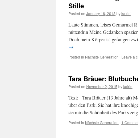
Stille
Posted on
January 16, 2018
by
katrin
Laute Stimmen, leises Gemurmel Ru
mittendrin Meine Gedanken spazieren
Doch mein Körper ist gefangen zw
→
Posted in
Nächste Generation
|
Leave a 
Tara Bräuer: Blutbuch
Posted on
November 2, 2015
by
katrin
Text: Tara Bräuer (13 Jahre alt) M
über den Park. Sie hat ihre knochig
sie mir die Schönheit des Parks ze
Posted in
Nächste Generation
|
1 Comme